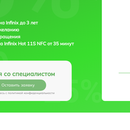
 Infinix до 3 лет
 желанию
бращения
на
Infinix Hot 11S NFC от 35 минут
я со специалистом
Оставить заявку
есь c
политикой конфиденциальности