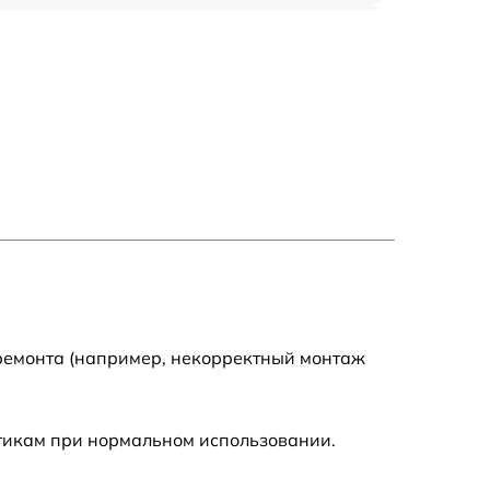
1500 р
1300 р
2000 р
2000 р
1500 р
1500 р
 ремонта (например, некорректный монтаж
1500 р
стикам при нормальном использовании.
600 р