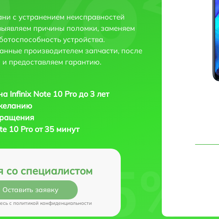
зани с устранением неисправностей
выявляем причины поломки, заменяем
ботоспособность устройства.
анные производителем запчасти, после
 и предоставляем гарантию.
 Infinix Note 10 Pro до 3 лет
 желанию
бращения
te 10 Pro от 35 минут
я со специалистом
Оставить заявку
есь c
политикой конфиденциальности