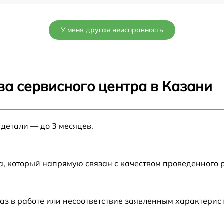
от 60 мин
У меня другая неисправность
от 60 мин
от 60 мин
ва сервисного центра в Казани
от 60 мин
 детали — до 3 месяцев.
o
от 60 мин
от 60 мин
а, который напрямую связан с качеством проведенного
0
от 60 мин
аз в работе или несоответствие заявленным характери
от 60 мин