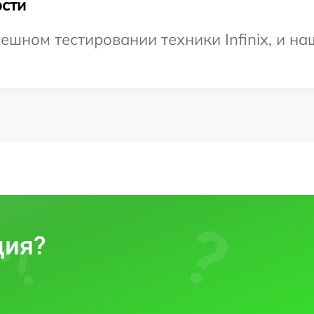
сти
шном тестировании техники Infinix, и на
ция?