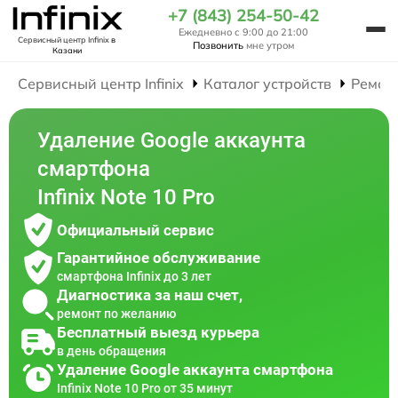
+7 (843) 254-50-42
Ежедневно с 9:00 до 21:00
Сервисный центр Infinix
в
Позвонить
мне утром
Казани
Сервисный центр Infinix
Каталог устройств
Ремон
Удаление Google аккаунта
смартфона
Infinix Note 10 Pro
Официальный сервис
Гарантийное обслуживание
смартфона Infinix до 3 лет
Диагностика за наш счет,
ремонт по желанию
Бесплатный выезд курьера
в день обращения
Удаление Google аккаунта смартфона
Infinix Note 10 Pro от 35 минут