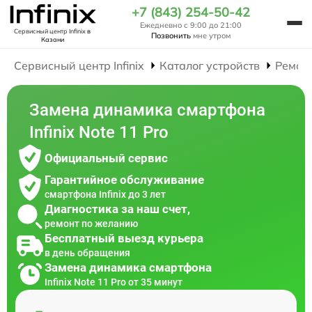
+7 (843) 254-50-42
Ежедневно с 9:00 до 21:00
Сервисный центр Infinix
в
Позвонить
мне утром
Казани
Сервисный центр Infinix
Каталог устройств
Ремон
Замена динамика смартфона
Infinix Note 11 Pro
Официальный сервис
Гарантийное обслуживание
смартфона Infinix до 3 лет
Диагностика за наш счет,
ремонт по желанию
Бесплатный выезд курьера
в день обращения
Замена динамика смартфона
Infinix Note 11 Pro от 35 минут