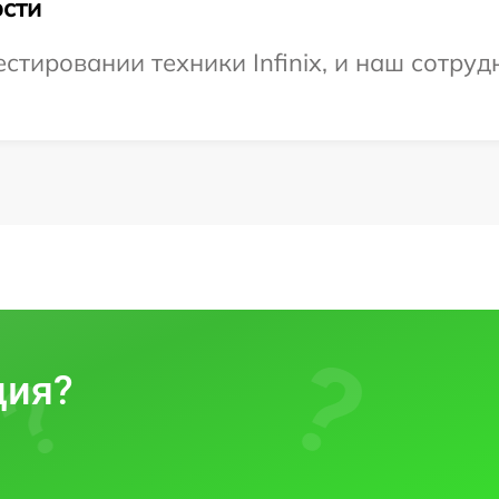
сти
тировании техники Infinix, и наш сотруд
ция?